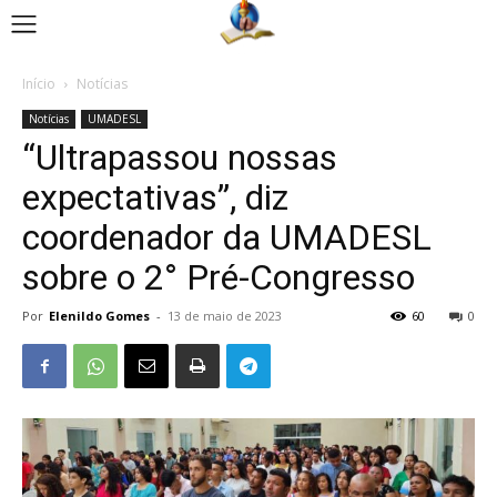
Início
Notícias
Notícias
UMADESL
“Ultrapassou nossas
expectativas”, diz
coordenador da UMADESL
sobre o 2° Pré-Congresso
Por
Elenildo Gomes
-
13 de maio de 2023
60
0