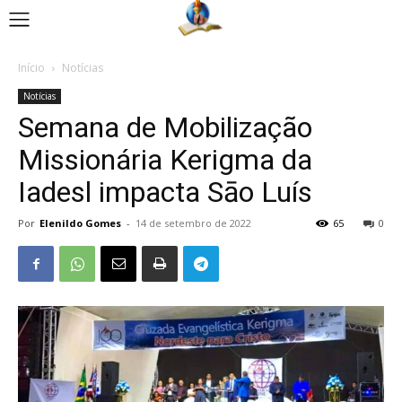
Início
Notícias
Notícias
Semana de Mobilização
Missionária Kerigma da
Iadesl impacta Sāo Luís
Por
Elenildo Gomes
-
14 de setembro de 2022
65
0