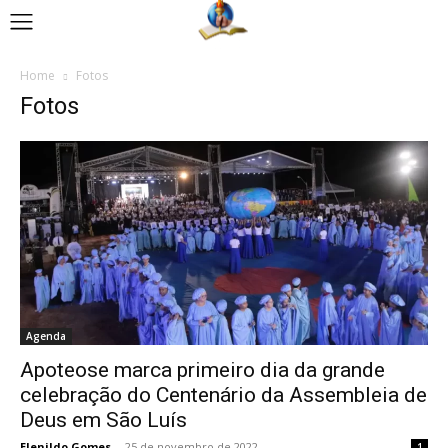
Home
Fotos
Fotos
Agenda
Apoteose marca primeiro dia da grande
celebração do Centenário da Assembleia de
Deus em São Luís
Elenildo Gomes
-
25 de novembro de 2022
1