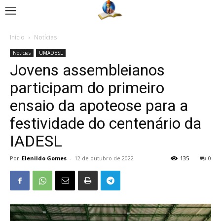
Início
Notícias
Notícias
UMADESL
Jovens assembleianos
participam do primeiro
ensaio da apoteose para a
festividade do centenário da
IADESL
Por
Elenildo Gomes
-
12 de outubro de 2022
135
0