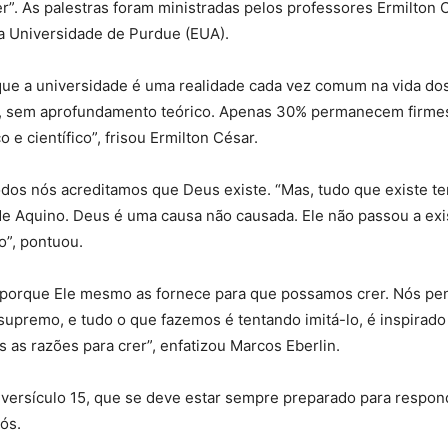
r”. As palestras foram ministradas pelos professores Ermilton 
a Universidade de Purdue (EUA).
que a universidade é uma realidade cada vez comum na vida dos 
s, sem aprofundamento teórico. Apenas 30% permanecem firmes
o e científico”, frisou Ermilton César.
odos nós acreditamos que Deus existe. “Mas, tudo que existe t
e Aquino. Deus é uma causa não causada. Ele não passou a exist
o”, pontuou.
porque Ele mesmo as fornece para que possamos crer. Nós pen
supremo, e tudo o que fazemos é tentando imitá-lo, é inspirado n
 as razões para crer”, enfatizou Marcos Eberlin.
3, versículo 15, que se deve estar sempre preparado para resp
ós.