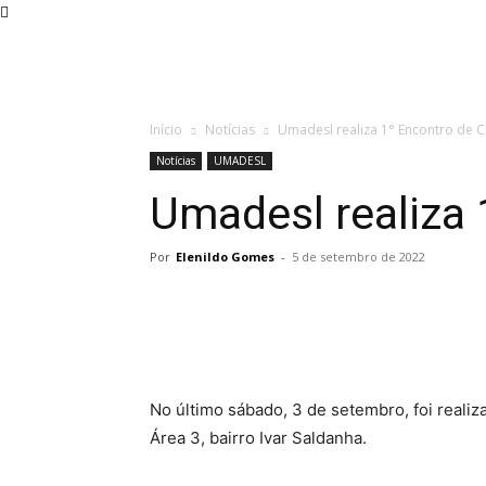
Home
Sobre a IADESL
Departamentos
Ag
Início
Notícias
Umadesl realiza 1° Encontro de Cr
Notícias
UMADESL
Umadesl realiza 
Por
Elenildo Gomes
-
5 de setembro de 2022
No último sábado, 3 de setembro, foi reali
Área 3, bairro Ivar Saldanha.