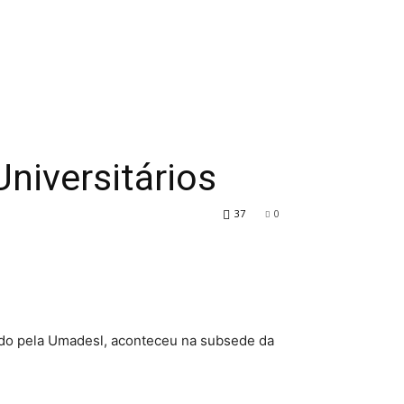
tre um Templo
Contribuição
Download
Fale Co
niversitários
37
0
vido pela Umadesl, aconteceu na subsede da