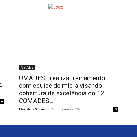
Agenda
Mais
Fotos
Encon
Notícias
UMADESL realiza treinamento
4
com equipe de mídia visando
cobertura de excelência do 12°
COMADESL
0
Elenildo Gomes
-
22 de maio de 2023
0