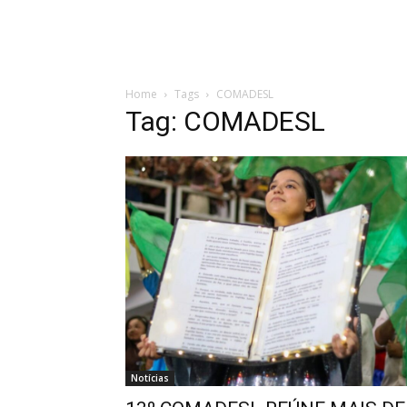
Home
Sobre a IADESL
Departamentos
Agen
Home
Tags
COMADESL
Tag: COMADESL
Notícias