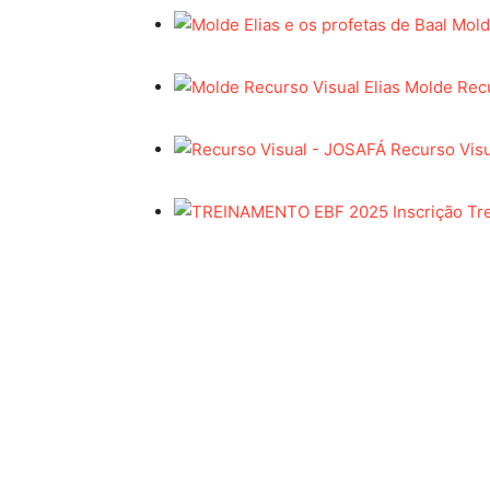
Mold
Molde Recu
Recurso Vis
Inscrição T
Sobre a IADESL
Departamentos
História da IADESL
SEMADESL
ASSIADESL