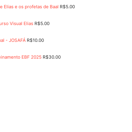
e Elias e os profetas de Baal
R$
5.00
rso Visual Elias
R$
5.00
ual - JOSAFÁ
R$
10.00
reinamento EBF 2025
R$
30.00
Acesso Rápido
Sobre a IADESL
Fale Conosco