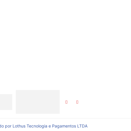
CEP 65.015-370
Telefone: (98) 3231-1432
Igreja Evangélica Assembleia de Deus em São Luís |
Igreja Centenária 1922 – 2022
Pastor presidente José Guimarães Coutinho
do por Lothus Tecnologia e Pagamentos LTDA