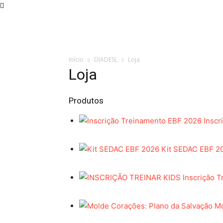
Home
Sobre a IADESL
Departamentos
Agenda
Início
DIADESL
Loja
Loja
Produtos
Inscr
Kit SEDAC EBF 2
Inscrição T
Mo