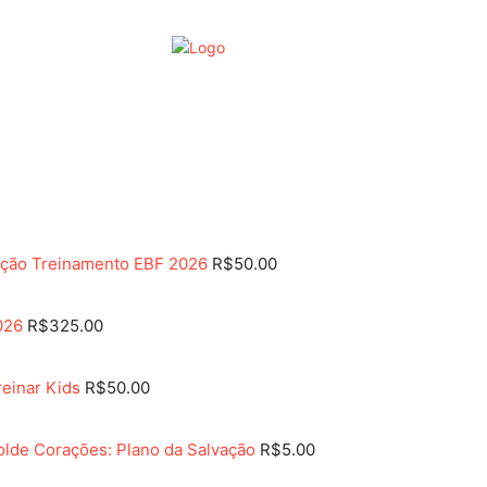
Mais
Fotos
Encon
ição Treinamento EBF 2026
R$
50.00
026
R$
325.00
reinar Kids
R$
50.00
lde Corações: Plano da Salvação
R$
5.00