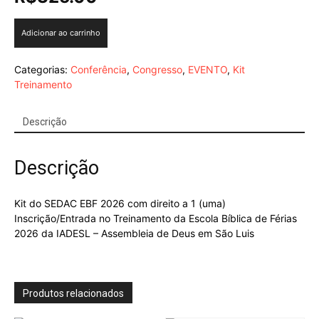
Kit
Adicionar ao carrinho
SEDAC
EBF
Categorias:
Conferência
,
Congresso
,
EVENTO
,
Kit
2026
Treinamento
quantidade
Descrição
Descrição
Kit do SEDAC EBF 2026 com direito a 1 (uma)
Inscrição/Entrada no Treinamento da Escola Bíblica de Férias
2026 da IADESL – Assembleia de Deus em São Luis
Produtos relacionados