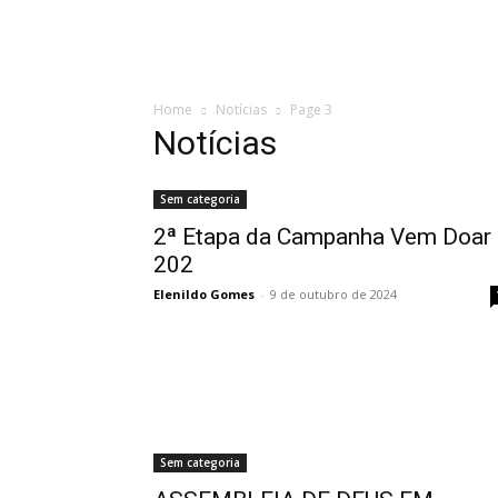
Home
Sobre a IADESL
Departamentos
Agen
Home
Notícias
Page 3
Notícias
Sem categoria
2ª Etapa da Campanha Vem Doar
202
Elenildo Gomes
-
9 de outubro de 2024
Sem categoria