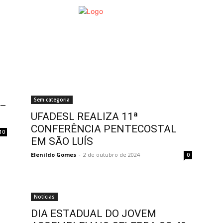
da
Mais
Fotos
Encon
Sem categoria
 –
UFADESL REALIZA 11ª
CONFERÊNCIA PENTECOSTAL
10
EM SÃO LUÍS
Elenildo Gomes
-
2 de outubro de 2024
0
Notícias
DIA ESTADUAL DO JOVEM