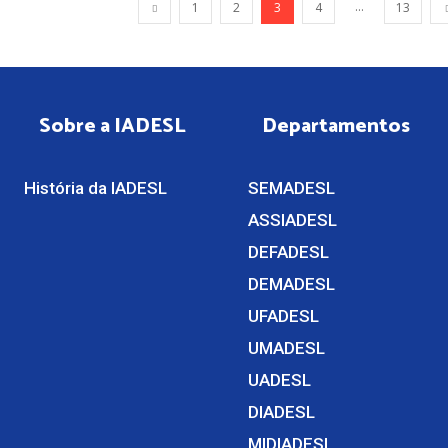
...
1
2
3
4
13
Sobre a IADESL
Departamentos
História da IADESL
SEMADESL
ASSIADESL
DEFADESL
DEMADESL
UFADESL
UMADESL
UADESL
DIADESL
MIDIADESL