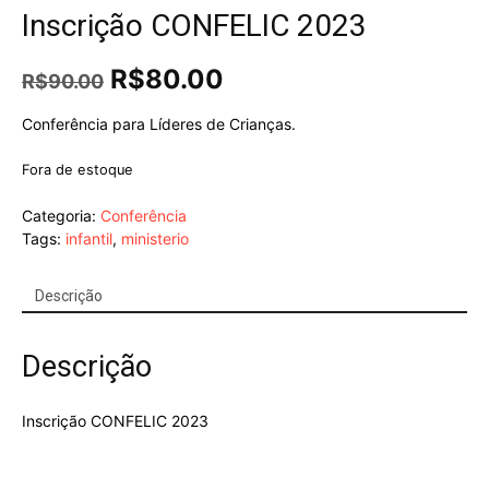
Inscrição CONFELIC 2023
O
O
R$
80.00
R$
90.00
preço
preço
original
atual
Conferência para Líderes de Crianças.
era:
é:
R$90.00.
R$80.00.
Fora de estoque
Categoria:
Conferência
Tags:
infantil
,
ministerio
Descrição
Descrição
Inscrição CONFELIC 2023